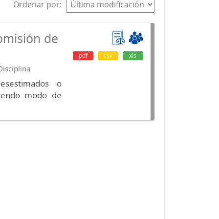
Ordenar por
omisión de
pdf
csv
xls
isciplina
desestimados o
luyendo modo de