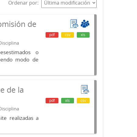
Ordenar por
omisión de
pdf
csv
xls
isciplina
desestimados o
luyendo modo de
e de la
pdf
xls
csv
isciplina
te realizadas a