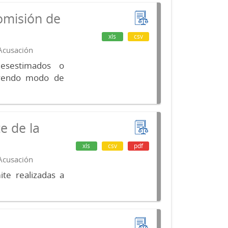
omisión de
xls
csv
 Acusación
desestimados o
luyendo modo de
e de la
xls
csv
pdf
 Acusación
te realizadas a