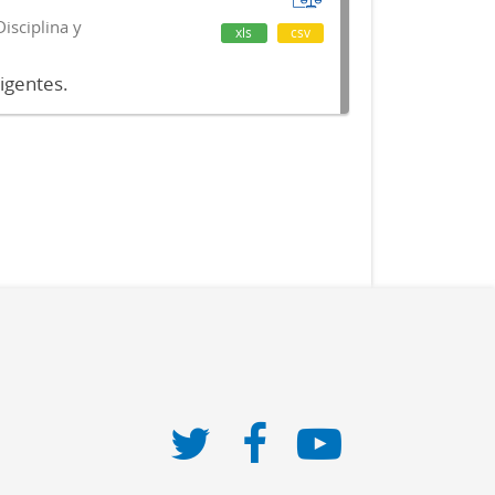
isciplina y
xls
csv
vigentes.