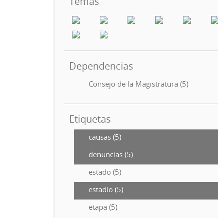
Temas
Dependencias
Consejo de la Magistratura (5)
Etiquetas
causas (5)
denuncias (5)
estado (5)
estadío (5)
etapa (5)