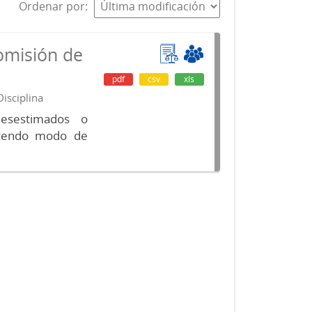
Ordenar por
omisión de
pdf
csv
xls
isciplina
desestimados o
luyendo modo de