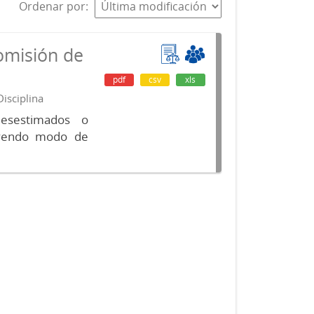
Ordenar por
omisión de
pdf
csv
xls
isciplina
desestimados o
luyendo modo de