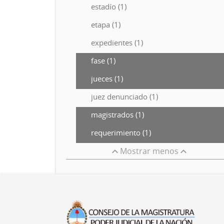
estadío (1)
etapa (1)
expedientes (1)
fase (1)
jueces (1)
juez denunciado (1)
magistrados (1)
requerimiento (1)
Mostrar menos