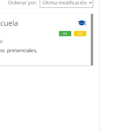
Ordenar por
scuela
xls
csv
al
os presenciales,