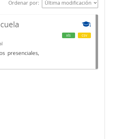
Ordenar por
scuela
xls
csv
al
os presenciales,