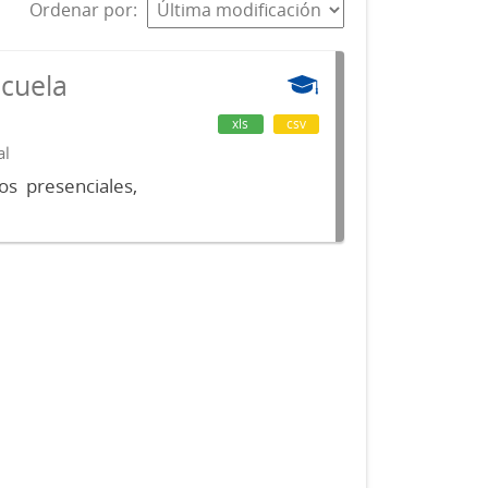
Ordenar por
scuela
xls
csv
al
os presenciales,