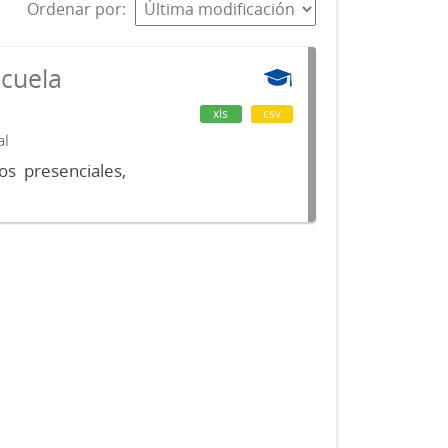
Ordenar por
scuela
xls
csv
al
os presenciales,