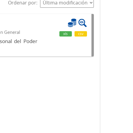
Ordenar por
ón General
xls
csv
sonal del Poder