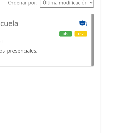
Ordenar por
scuela
xls
csv
al
os presenciales,