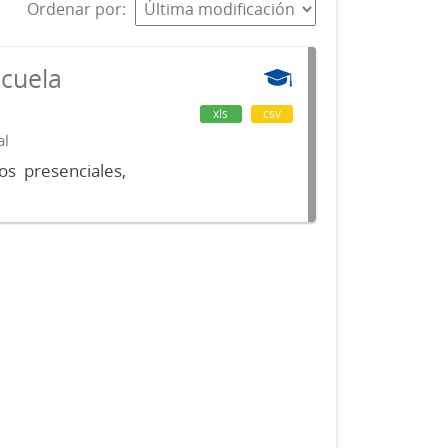
Ordenar por
scuela
xls
csv
al
os presenciales,