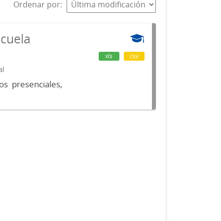
Ordenar por
scuela
xls
csv
al
os presenciales,