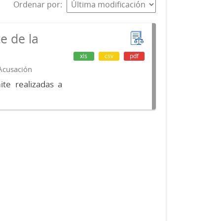
Ordenar por
e de la
xls
csv
pdf
 Acusación
te realizadas a