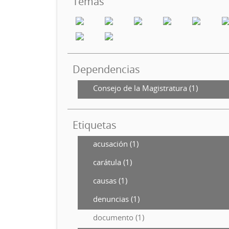
Temas
Dependencias
Consejo de la Magistratura (1)
Etiquetas
acusación (1)
carátula (1)
causas (1)
denuncias (1)
documento (1)