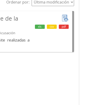
Ordenar por
e de la
xls
csv
pdf
 Acusación
te realizadas a