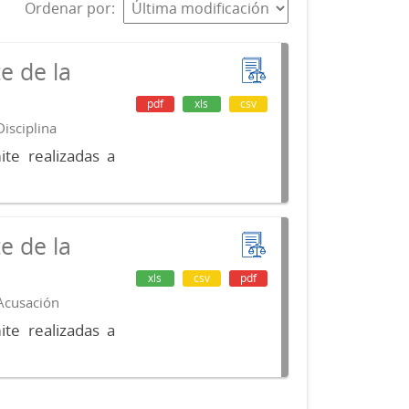
Ordenar por
e de la
pdf
xls
csv
isciplina
te realizadas a
e de la
xls
csv
pdf
 Acusación
te realizadas a