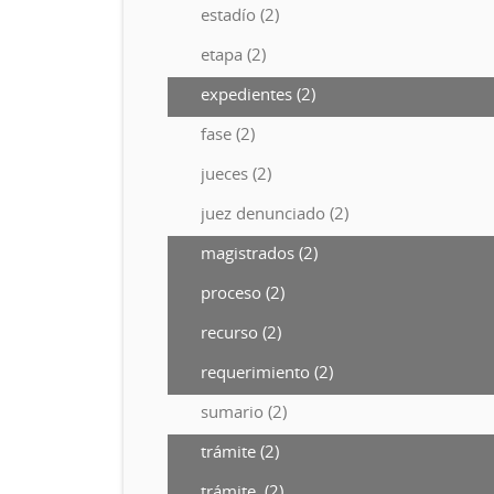
estadío (2)
etapa (2)
expedientes (2)
fase (2)
jueces (2)
juez denunciado (2)
magistrados (2)
proceso (2)
recurso (2)
requerimiento (2)
sumario (2)
trámite (2)
trámite. (2)