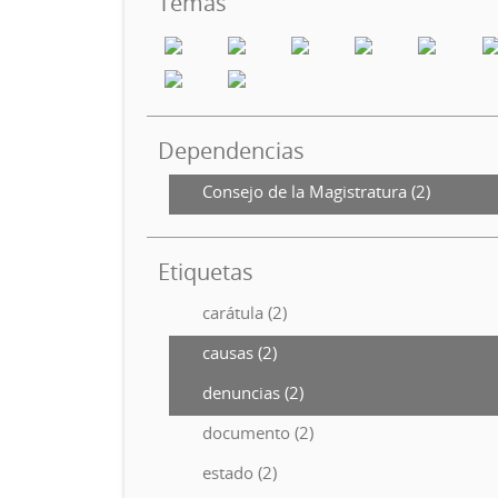
Temas
Dependencias
Consejo de la Magistratura (2)
Etiquetas
carátula (2)
causas (2)
denuncias (2)
documento (2)
estado (2)