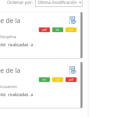
Ordenar por
e de la
pdf
xls
csv
isciplina
te realizadas a
e de la
xls
csv
pdf
 Acusación
te realizadas a