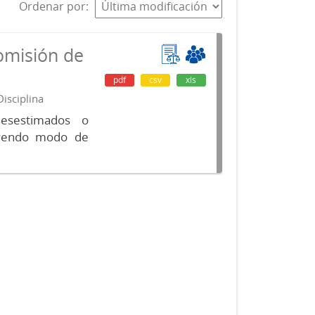
Ordenar por
omisión de
pdf
csv
xls
isciplina
desestimados o
luyendo modo de