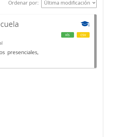
Ordenar por
scuela
xls
csv
al
os presenciales,