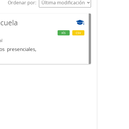
Ordenar por
scuela
xls
csv
al
os presenciales,