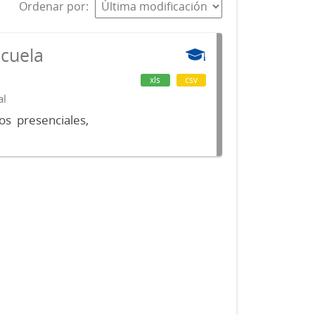
Ordenar por
scuela
xls
csv
al
os presenciales,