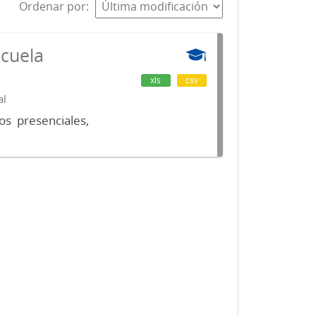
Ordenar por
scuela
xls
csv
al
os presenciales,