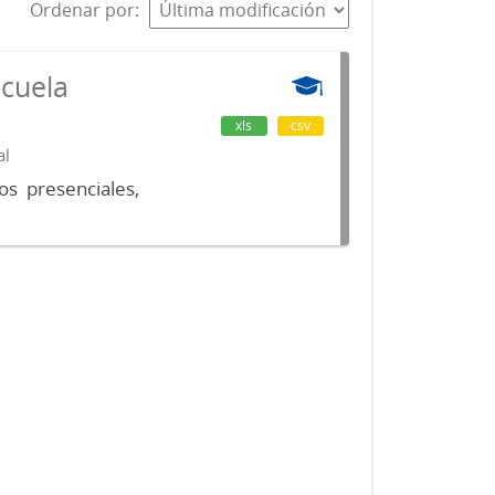
Ordenar por
scuela
xls
csv
al
os presenciales,