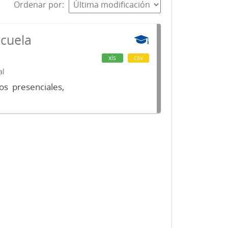
Ordenar por
scuela
xls
csv
al
os presenciales,