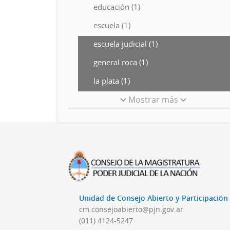
educación (1)
escuela (1)
escuela judicial (1)
general roca (1)
la plata (1)
Mostrar más
Unidad de Consejo Abierto y Participació
cm.consejoabierto@pjn.gov.ar
(011) 4124-5247