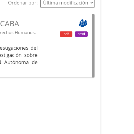
Ordenar por
s CABA
Derechos Humanos,
pdf
html
vestigaciones del
estigación sobre
ad Autónoma de