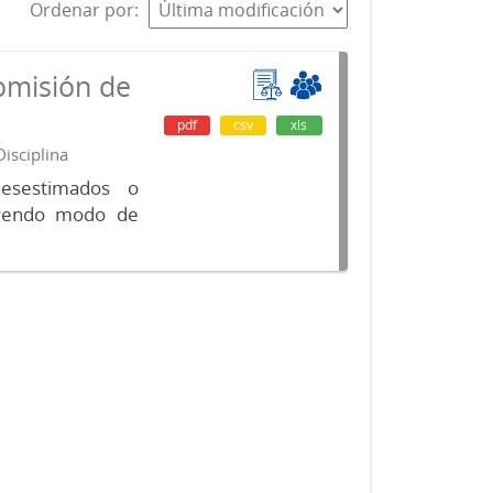
Ordenar por
omisión de
pdf
csv
xls
isciplina
desestimados o
luyendo modo de