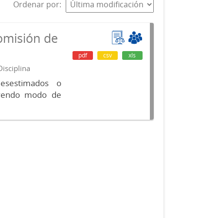
Ordenar por
omisión de
pdf
csv
xls
isciplina
desestimados o
luyendo modo de