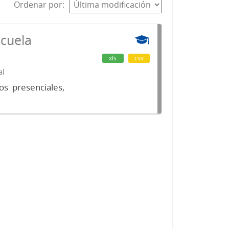
Ordenar por
scuela
xls
csv
al
os presenciales,