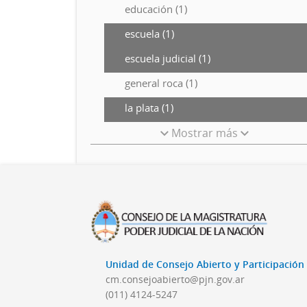
educación (1)
escuela (1)
escuela judicial (1)
general roca (1)
la plata (1)
Mostrar más
Unidad de Consejo Abierto y Participació
cm.consejoabierto@pjn.gov.ar
(011) 4124-5247