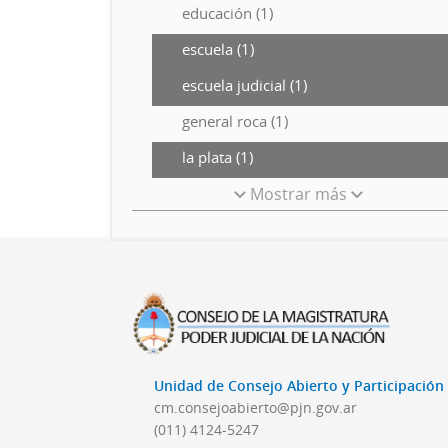
educación (1)
escuela (1)
escuela judicial (1)
general roca (1)
la plata (1)
Mostrar más
Unidad de Consejo Abierto y Participació
cm.consejoabierto@pjn.gov.ar
(011) 4124-5247