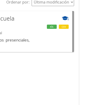
Ordenar por
scuela
xls
csv
al
os presenciales,