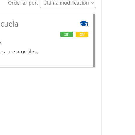
Ordenar por
scuela
xls
csv
al
os presenciales,