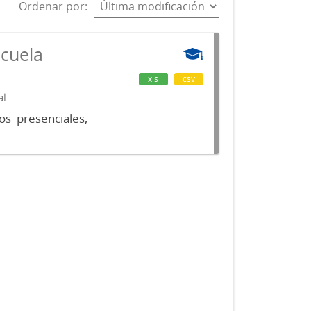
Ordenar por
scuela
xls
csv
al
os presenciales,