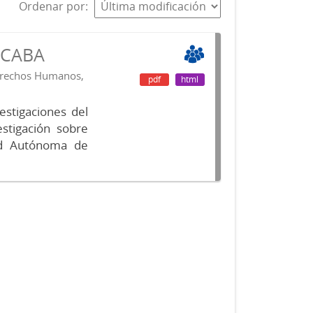
Ordenar por
s CABA
Derechos Humanos,
pdf
html
vestigaciones del
estigación sobre
ad Autónoma de