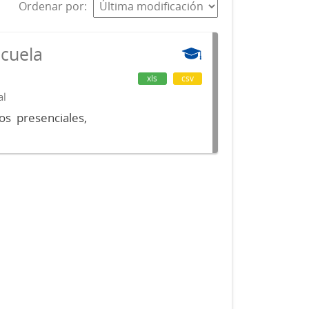
Ordenar por
scuela
xls
csv
al
os presenciales,