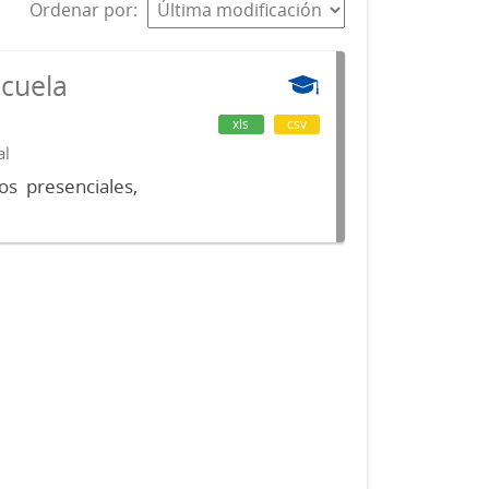
Ordenar por
scuela
xls
csv
al
os presenciales,