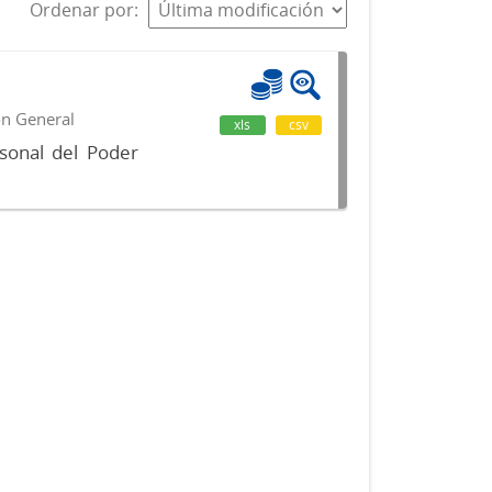
Ordenar por
ón General
xls
csv
sonal del Poder