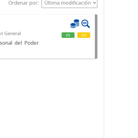
Ordenar por
ón General
xls
csv
sonal del Poder