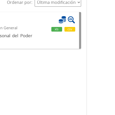
Ordenar por
ón General
xls
csv
sonal del Poder