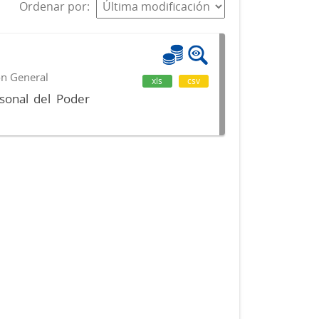
Ordenar por
ón General
xls
csv
sonal del Poder