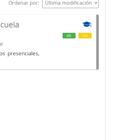
Ordenar por
scuela
xls
csv
al
os presenciales,