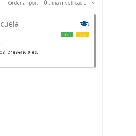
Ordenar por
scuela
xls
csv
al
os presenciales,