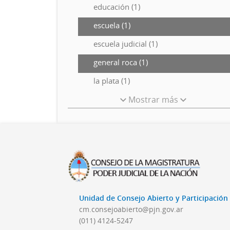
educación (1)
escuela (1)
escuela judicial (1)
general roca (1)
la plata (1)
Mostrar más
Unidad de Consejo Abierto y Participació
cm.consejoabierto@pjn.gov.ar
(011) 4124-5247