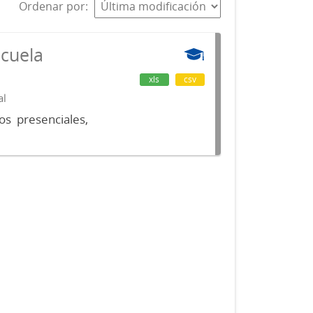
Ordenar por
scuela
xls
csv
al
os presenciales,