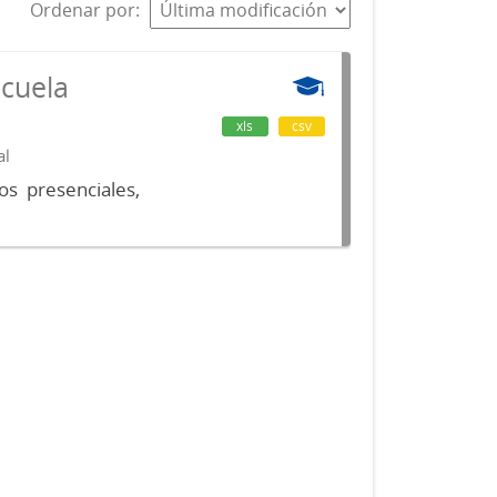
Ordenar por
scuela
xls
csv
al
os presenciales,