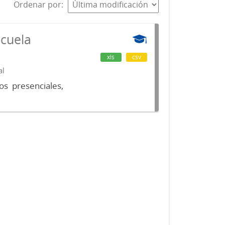
Ordenar por
scuela
xls
csv
al
os presenciales,