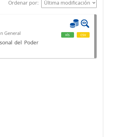
Ordenar por
ón General
xls
csv
sonal del Poder