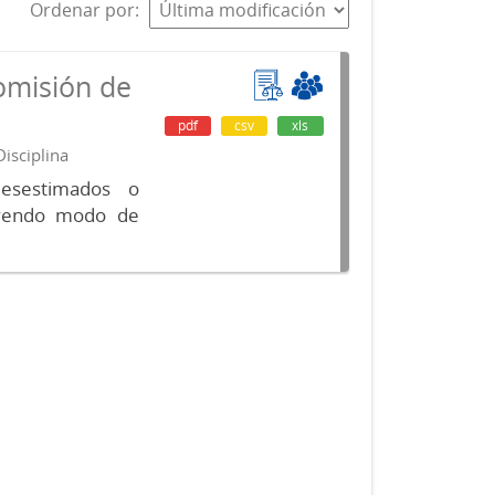
Ordenar por
omisión de
pdf
csv
xls
isciplina
desestimados o
luyendo modo de