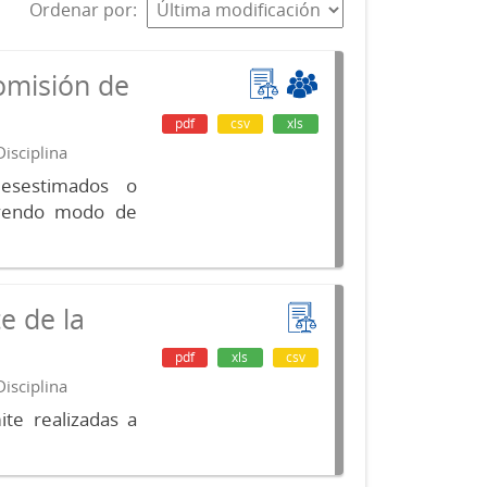
Ordenar por
omisión de
pdf
csv
xls
isciplina
desestimados o
luyendo modo de
e de la
pdf
xls
csv
isciplina
te realizadas a