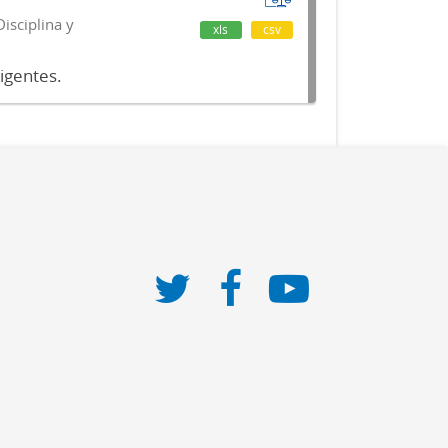
isciplina y
xls
csv
vigentes.