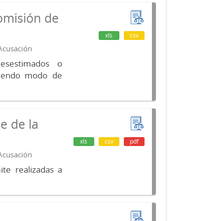
omisión de
xls
csv
 Acusación
desestimados o
luyendo modo de
e de la
xls
csv
pdf
 Acusación
te realizadas a