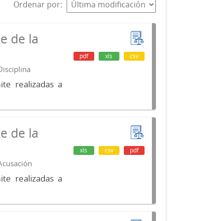
Ordenar por
e de la
pdf
xls
csv
isciplina
te realizadas a
e de la
xls
csv
pdf
 Acusación
te realizadas a