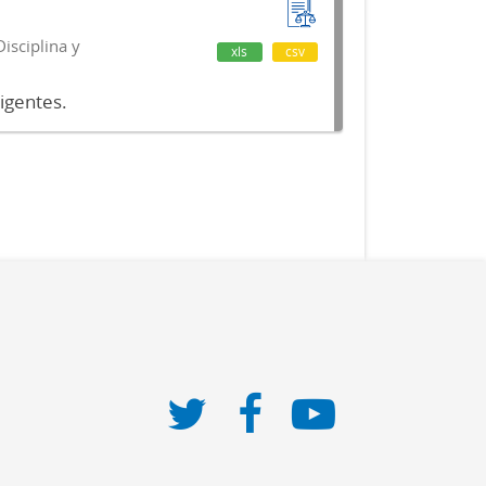
isciplina y
xls
csv
vigentes.