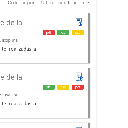
Ordenar por
e de la
pdf
xls
csv
isciplina
te realizadas a
e de la
xls
csv
pdf
 Acusación
te realizadas a