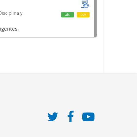
isciplina y
xls
csv
vigentes.