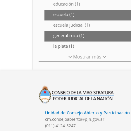
educación (1)
escuela (1)
escuela judicial (1)
general roca (1)
la plata (1)
Mostrar más
Unidad de Consejo Abierto y Participació
cm.consejoabierto@pjn.gov.ar
(011) 4124-5247