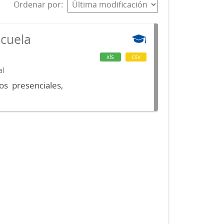
Ordenar por
scuela
xls
csv
al
os presenciales,