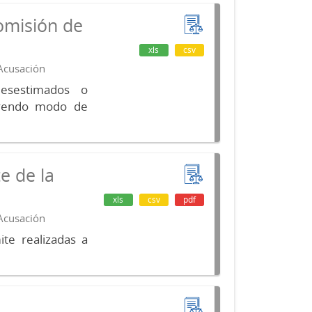
omisión de
xls
csv
 Acusación
desestimados o
luyendo modo de
e de la
xls
csv
pdf
 Acusación
te realizadas a