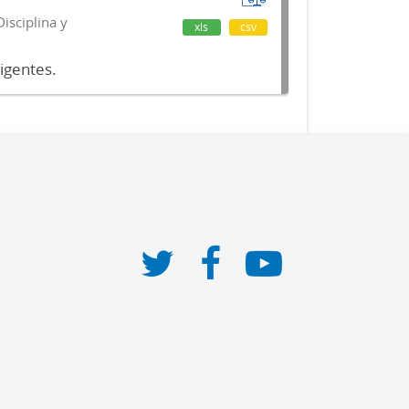
isciplina y
xls
csv
vigentes.