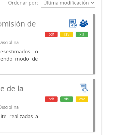
Ordenar por
omisión de
pdf
csv
xls
isciplina
desestimados o
luyendo modo de
e de la
pdf
xls
csv
isciplina
te realizadas a