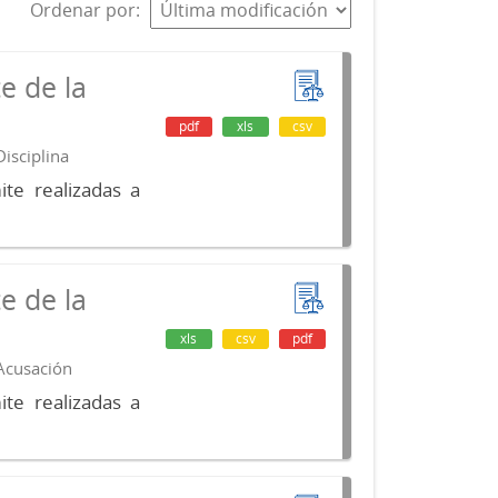
Ordenar por
e de la
pdf
xls
csv
isciplina
te realizadas a
e de la
xls
csv
pdf
 Acusación
te realizadas a