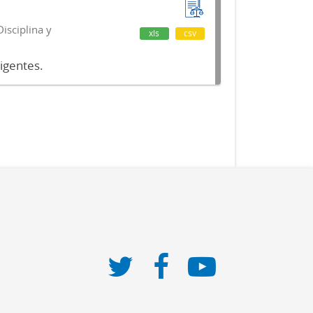
isciplina y
xls
csv
vigentes.